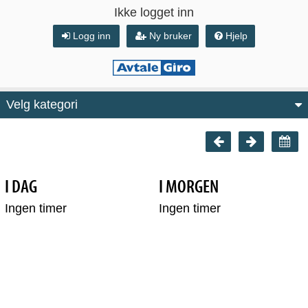
Ikke logget inn
Logg inn
Ny bruker
Hjelp
Velg kategori
I DAG
I MORGEN
Ingen timer
Ingen timer